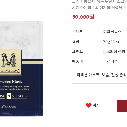
크림 한통을 다 넣은 듯한 마스크
시켜주어 피부의 생기와 활력을 
50,000원
브랜드
미라클톡스
용량
30g*4ea
포인트
2,500점 적립
배송비
무료배송
퍼펙션 마스크 (보습, 진정 관리
위시